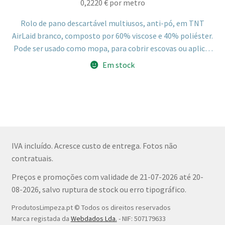
0,2220
€
por metro
Rolo de pano descartável multiusos, anti-pó, em TNT
AirLaid branco, composto por 60% viscose e 40% poliéster.
Pode ser usado como mopa, para cobrir escovas ou aplicar
produtos líquidos de limpeza.
Em stock
IVA incluído. Acresce custo de entrega. Fotos não
contratuais.
Preços e promoções com validade de 21-07-2026 até 20-
08-2026, salvo ruptura de stock ou erro tipográfico.
ProdutosLimpeza.pt © Todos os direitos reservados
Marca registada da
Webdados Lda.
- NIF: 507179633