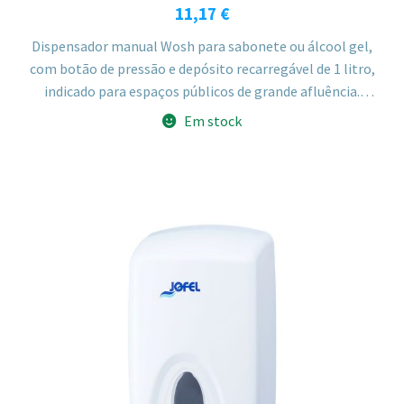
11,17
€
Dispensador manual Wosh para sabonete ou álcool gel,
com botão de pressão e depósito recarregável de 1 litro,
indicado para espaços públicos de grande afluência.
Fabricado em ABS branco com depósito em polietileno,
Em stock
válvula anti-gotejamento e fechadura de segurança.