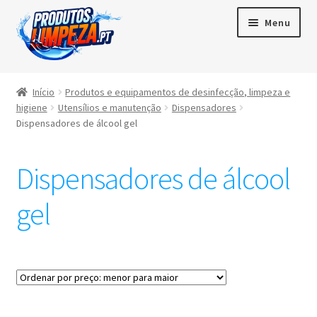
Menu
Início
Início
Produtos e equipamentos de desinfecção, limpeza e
higiene
Utensílios e manutenção
Dispensadores
Maximi
Produtos
Dispensadores de álcool gel
subme
Contactos
Dispensadores de álcool
Área de cliente
gel
Português
▼