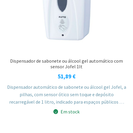
Dispensador de sabonete ou álcool gel automático com
sensor Jofel 1lt
51,89
€
Dispensador automático de sabonete ou álcool gel Jofel, a
pilhas, com sensor ótico sem toque e depósito
recarregável de 1 litro, indicado para espaços públicos de
alta rotação. Regulador de 3 níveis de dispensa e fechadura
Em stock
de segurança, em ABS branco.