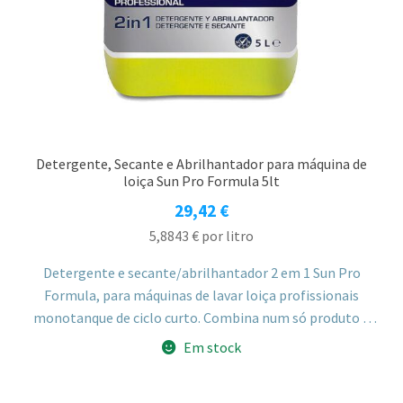
Detergente, Secante e Abrilhantador para máquina de
loiça Sun Pro Formula 5lt
29,42
€
5,8843
€
por litro
Detergente e secante/abrilhantador 2 em 1 Sun Pro
Formula, para máquinas de lavar loiça profissionais
monotanque de ciclo curto. Combina num só produto a
lavagem e a secagem, simplificando o processo e
Em stock
reduzindo custos, tempo e resíduos de embalagem.