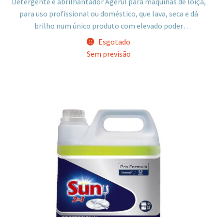
Detergente e abrilhantador Agerul para máquinas de loiça,
para uso profissional ou doméstico, que lava, seca e dá
brilho num único produto com elevado poder
desengordurante.
Esgotado
Sem previsão