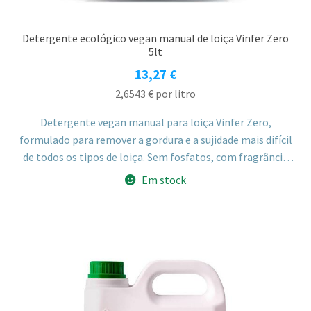
Detergente ecológico vegan manual de loiça Vinfer Zero
5lt
13,27
€
2,6543
€
por litro
Detergente vegan manual para loiça Vinfer Zero,
formulado para remover a gordura e a sujidade mais difícil
de todos os tipos de loiça. Sem fosfatos, com fragrância
sem alergénios. Pertence à linha ZERO, não testado em
Em stock
animais e com embalagem reciclável.