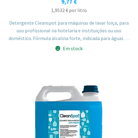
9,77
€
1,9532
€
por litro
Detergente Cleanspot para máquinas de lavar loiça, para
uso profissional na hotelaria e instituições ou uso
doméstico. Fórmula alcalina forte, indicada para águas de
dureza macia a média em máquinas mono ou multi-
Em stock
tanque, com boa remoção de gorduras e alimentos secos e
proteção das estruturas metálicas da máquina.