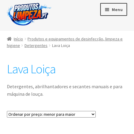
Menu
Início
Início
Produtos e equipamentos de desinfecção, limpeza e
higiene
Detergentes
Lava Loiça
Maximi
Produtos
subme
Lava Loiça
Contactos
Área de cliente
Detergentes, abrilhantadores e secantes manuais e para
máquina de louça.
Português
▼