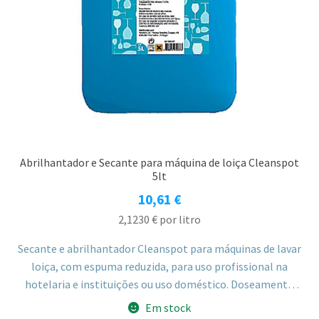
Abrilhantador e Secante para máquina de loiça Cleanspot
5lt
10,61
€
2,1230
€
por litro
Secante e abrilhantador Cleanspot para máquinas de lavar
loiça, com espuma reduzida, para uso profissional na
hotelaria e instituições ou uso doméstico. Doseamento
automático no último enxaguamento, entre 0,2 e 0,5 ml/l,
Em stock