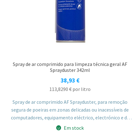
Spray de ar comprimido para limpeza técnica geral AF
Sprayduster 342ml
38,93
€
113,8290
€
por litro
Spray de ar comprimido AF Sprayduster, para remoção
segura de poeiras em zonas delicadas ou inacessíveis de
computadores, equipamento eléctrico, electrónico e de
escritório. Amigo do ozono, não inflamável, com tubo
Em stock
extensor para zonas confinadas como teclados e