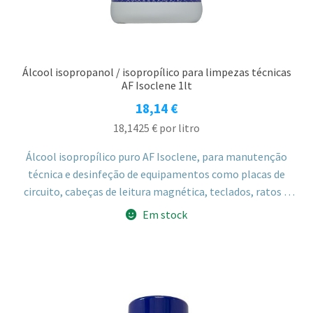
Álcool isopropanol / isopropílico para limpezas técnicas
AF Isoclene 1lt
18,14
€
18,1425
€
por litro
Álcool isopropílico puro AF Isoclene, para manutenção
técnica e desinfeção de equipamentos como placas de
circuito, cabeças de leitura magnética, teclados, ratos e
TPA multibanco, sem deixar resíduos.
Em stock