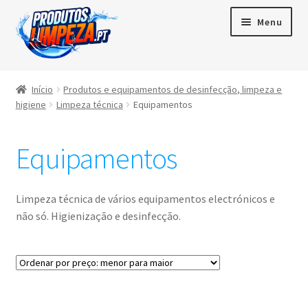
Menu
Início
Início
Produtos e equipamentos de desinfecção, limpeza e
higiene
Limpeza técnica
Equipamentos
Maximi
Produtos
subme
Equipamentos
Contactos
Área de cliente
Limpeza técnica de vários equipamentos electrónicos e
não só. Higienização e desinfecção.
Português
▼