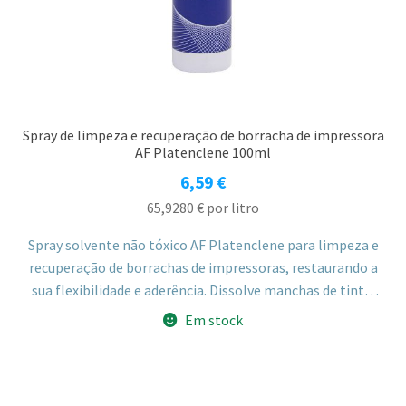
Spray de limpeza e recuperação de borracha de impressora
AF Platenclene 100ml
6,59
€
65,9280
€
por litro
Spray solvente não tóxico AF Platenclene para limpeza e
recuperação de borrachas de impressoras, restaurando a
sua flexibilidade e aderência. Dissolve manchas de tinta,
óleo e gordura, reduzindo o encravamento de papel.
Em stock