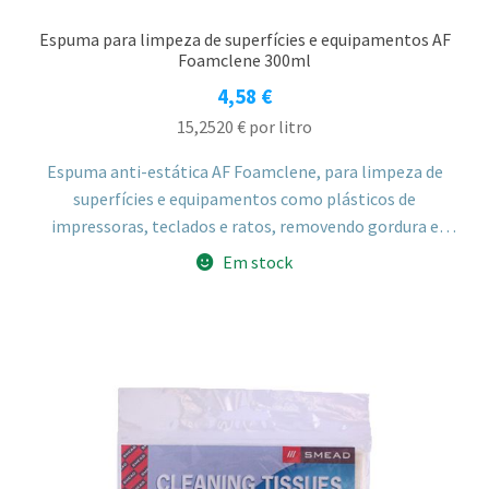
Espuma para limpeza de superfícies e equipamentos AF
Foamclene 300ml
4,58
€
15,2520
€
por litro
Espuma anti-estática AF Foamclene, para limpeza de
superfícies e equipamentos como plásticos de
impressoras, teclados e ratos, removendo gordura e
sujidade e deixando um odor fresco. Não indicada para
Em stock
ecrãs, madeira ou contactos elétricos.