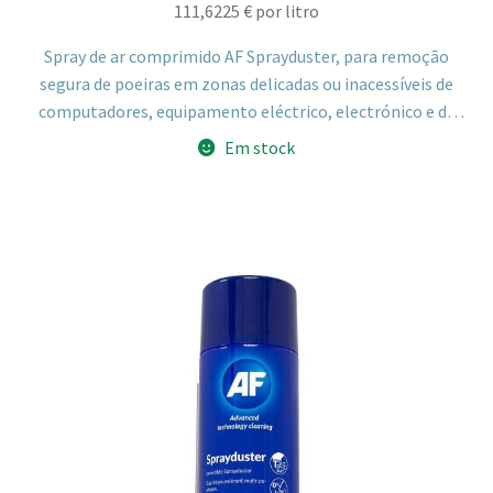
111,6225
€
por litro
Spray de ar comprimido AF Sprayduster, para remoção
segura de poeiras em zonas delicadas ou inacessíveis de
computadores, equipamento eléctrico, electrónico e de
escritório. Amigo do ozono, não inflamável, com tubo
Em stock
extensor para zonas confinadas como teclados e
impressoras. 200ml.