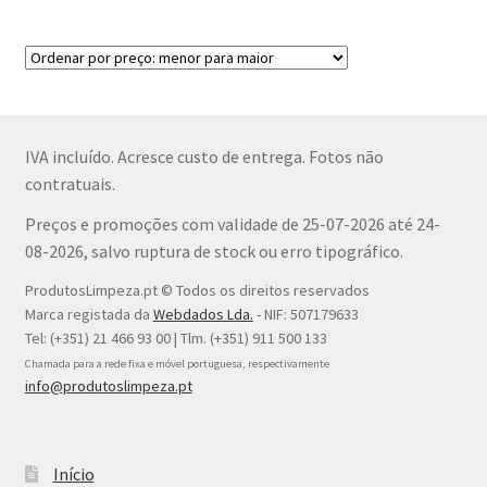
impressoras. 342ml.
IVA incluído. Acresce custo de entrega. Fotos não
contratuais.
Preços e promoções com validade de 25-07-2026 até 24-
08-2026, salvo ruptura de stock ou erro tipográfico.
ProdutosLimpeza.pt © Todos os direitos reservados
Marca registada da
Webdados Lda.
- NIF: 507179633
Tel: (+351) 21 466 93 00 | Tlm. (+351) 911 500 133
Chamada para a rede fixa e móvel portuguesa, respectivamente
info@produtoslimpeza.pt
Início