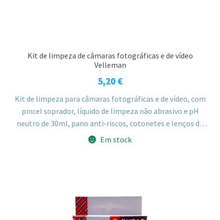
Kit de limpeza de câmaras fotográficas e de vídeo
Velleman
5,20
€
Kit de limpeza para câmaras fotográficas e de vídeo, com
pincel soprador, líquido de limpeza não abrasivo e pH
neutro de 30ml, pano anti-riscos, cotonetes e lenços de
papel, indicado para a limpeza de lentes e outras peças
Em stock
sensíveis.