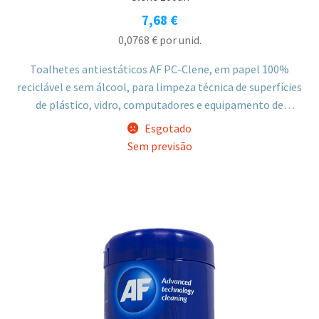
7,68
€
0,0768
€
por unid.
Toalhetes antiestáticos AF PC-Clene, em papel 100%
reciclável e sem álcool, para limpeza técnica de superfícies
de plástico, vidro, computadores e equipamento de
escritório, incluindo teclados, ratos, impressoras e
Esgotado
comandos.
Sem previsão