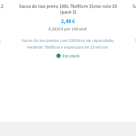
12
Sacos do lixo preto 100L 76x95cm 15mic rolo 10
S
(pack 3)
2,48
€
8,2820
€
por 100 unid.
,
Sacos do lixo pretos com 100 litros de capacidade,
medindo 76x95cm e espessura de 15 mícron.
Em stock