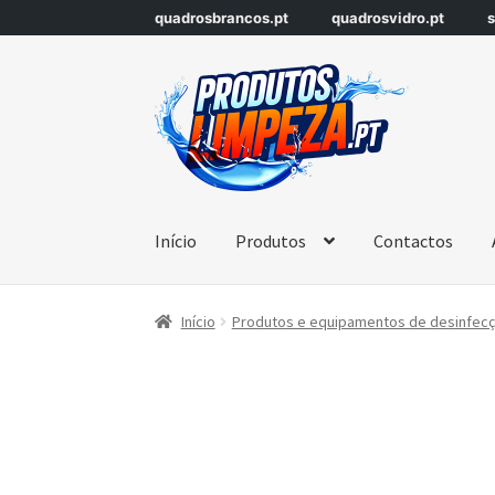
quadrosbrancos.pt
quadrosvidro.pt
s
Início
Produtos
Contactos
Início
Produtos e equipamentos de desinfecçã