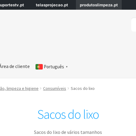
uportestv.pt
telasprojecao.pt
produtoslimpeza.pt
Pe
Pe
po
Área de cliente
Português
▼
o, limpeza e higiene
Consumíveis
Sacos do lixo
Sacos do lixo
Sacos do lixo de vários tamanhos