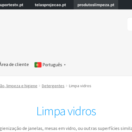
uportestv.pt
telasprojecao.pt
produtoslimpeza.pt
Pe
Pe
po
Área de cliente
Português
▼
o, limpeza e higiene
Detergentes
Limpa vidros
Limpa vidros
gienização de janelas, mesas em vidro, ou outras superfícies simil