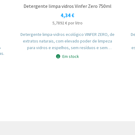
Detergente limpa vidros Vinfer Zero 750ml
4,34
€
5,7892
€
por litro
Detergente limpa-vidros ecológico VINFER ZERO, de
De
extratos naturais, com elevado poder de limpeza
,
para vidros e espelhos, sem resíduos e sem
e
as.
alergénicos.
Em stock
c