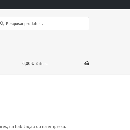
squisar
squisa
r:
0,00
€
0 itens
ares, na habitação ou na empresa.