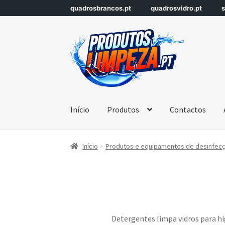
quadrosbrancos.pt
quadrosvidro.pt
s
Início
Produtos
Contactos
Início
Produtos e equipamentos de desinfecçã
Detergentes limpa vidros para hi