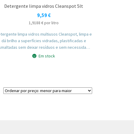
Detergente limpa vidros Cleanspot 5lt
9,59
€
1,9188
€
por litro
tergente limpa vidros multiusos Cleanspot, limpa e
dá brilho a superfícies vidradas, plastificadas e
smaltadas sem deixar resíduos e sem necessidade
de enxaguar. Indicado para janelas, espelhos,
Em stock
erâmica esmaltada e plásticos, remove dedadas e
manchas com facilidade.