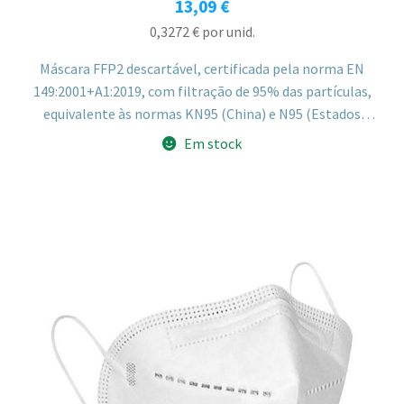
13,09
€
0,3272
€
por unid.
Máscara FFP2 descartável, certificada pela norma EN
149:2001+A1:2019, com filtração de 95% das partículas,
equivalente às normas KN95 (China) e N95 (Estados
Unidos). Duas caixas de 20 máscaras, embaladas duas a
Em stock
duas.