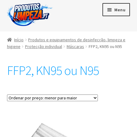
Menu
Início
Início
Produtos e equipamentos de desinfecção, limpeza e
higiene
Protecção individual
Máscaras
FFP2, KN95 ou N95
Maximi
Produtos
subme
FFP2, KN95 ou N95
Contactos
Área de cliente
Português
▼