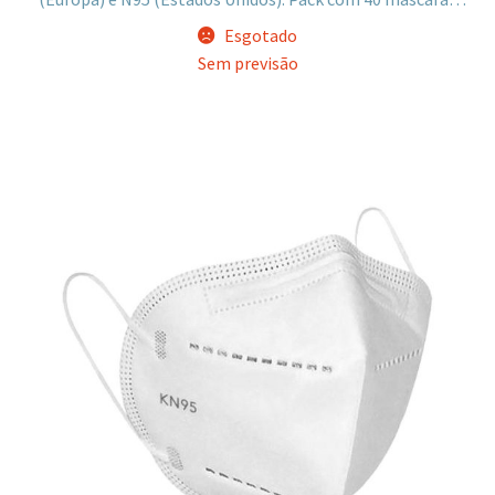
embaladas 5 a 5.
Esgotado
Sem previsão