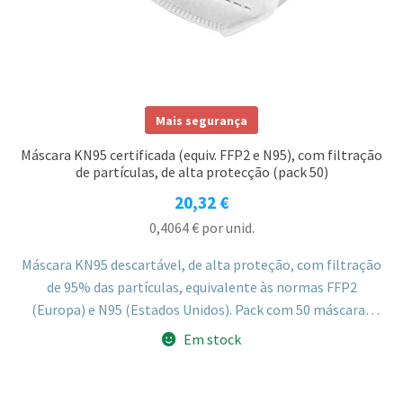
Mais segurança
Máscara KN95 certificada (equiv. FFP2 e N95), com filtração
de partículas, de alta protecção (pack 50)
20,32
€
0,4064
€
por unid.
Máscara KN95 descartável, de alta proteção, com filtração
de 95% das partículas, equivalente às normas FFP2
(Europa) e N95 (Estados Unidos). Pack com 50 máscaras
embaladas individualmente.
Em stock