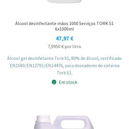
Álcool desinfectante mãos 1000 Serviços TORK S1
6x1000ml
47,97
€
7,9950
€
por litro
Álcool gel desinfetante Tork S1, 80% de álcool, certificado
EN1500/EN12791/EN14476, para doseadores do sistema
Tork S1.
Em stock