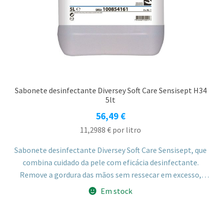
Sabonete desinfectante Diversey Soft Care Sensisept H34
5lt
56,49
€
11,2988
€
por litro
Sabonete desinfectante Diversey Soft Care Sensisept, que
combina cuidado da pele com eficácia desinfectante.
Remove a gordura das mãos sem ressecar em excesso,
inibe o crescimento de microrganismos após a lavagem e
Em stock
não contém perfume. Indicado para ambientes
profissionais, médicos, veterinários e cozinhas.