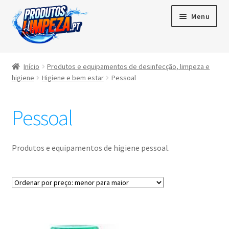
Menu
Início
Início
Produtos e equipamentos de desinfecção, limpeza e
higiene
Higiene e bem estar
Pessoal
Maximi
Produtos
subme
Pessoal
Contactos
Área de cliente
Produtos e equipamentos de higiene pessoal.
Português
▼