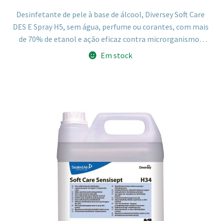
Desinfetante de pele à base de álcool, Diversey Soft Care
DES E Spray H5, sem água, perfume ou corantes, com mais
de 70% de etanol e ação eficaz contra microrganismos
residentes e transitórios da pele. Formulado com
Em stock
humectantes para o cuidado da pele, indicado para
hospitais, restauração, spas e outros locais sem fácil
acesso a água.