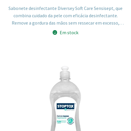
Sabonete desinfectante Diversey Soft Care Sensisept, que
combina cuidado da pele com eficácia desinfectante.
Remove a gordura das mãos sem ressecar em excesso,
inibe o crescimento de microrganismos após a lavagem e
Em stock
não contém perfume. Indicado para ambientes
profissionais, médicos, veterinários e cozinhas.