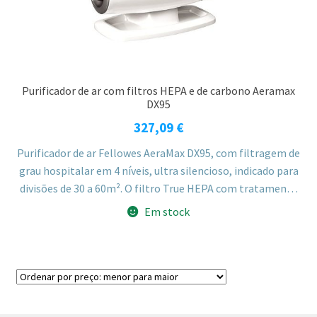
Purificador de ar com filtros HEPA e de carbono Aeramax
DX95
327,09
€
Purificador de ar Fellowes AeraMax DX95, com filtragem de
grau hospitalar em 4 níveis, ultra silencioso, indicado para
divisões de 30 a 60m². O filtro True HEPA com tratamento
antimicrobiano AeraSafe remove 99,97% das partículas
Em stock
transportadas pelo ar, incluindo pólen, ácaros, esporos,
pelos de animais e fumo.