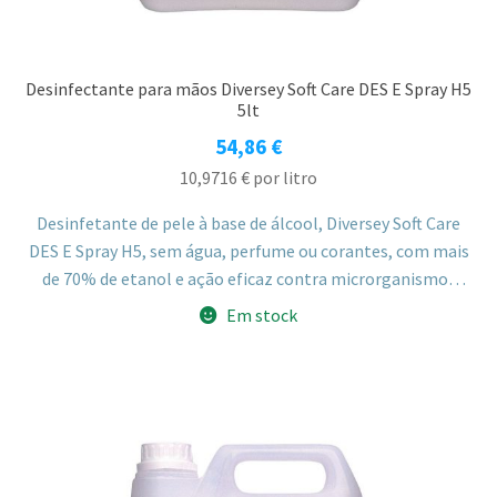
Desinfectante para mãos Diversey Soft Care DES E Spray H5
5lt
54,86
€
10,9716
€
por litro
Desinfetante de pele à base de álcool, Diversey Soft Care
DES E Spray H5, sem água, perfume ou corantes, com mais
de 70% de etanol e ação eficaz contra microrganismos
residentes e transitórios da pele. Formulado com
Em stock
humectantes para o cuidado da pele, indicado para
hospitais, restauração, spas e outros locais sem fácil
acesso a água.