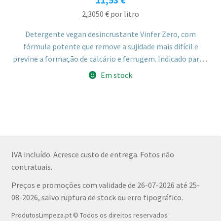
11,53
€
2,3050
€
por litro
Detergente vegan desincrustante Vinfer Zero, com
fórmula potente que remove a sujidade mais difícil e
previne a formação de calcário e ferrugem. Indicado para a
limpeza diária de torneiras, chuveiros, azulejos e
Em stock
banheiras. Pertence à linha ZERO, não testado em animais
e com embalagem reciclável.
IVA incluído. Acresce custo de entrega. Fotos não
contratuais.
Preços e promoções com validade de 26-07-2026 até 25-
08-2026, salvo ruptura de stock ou erro tipográfico.
ProdutosLimpeza.pt © Todos os direitos reservados