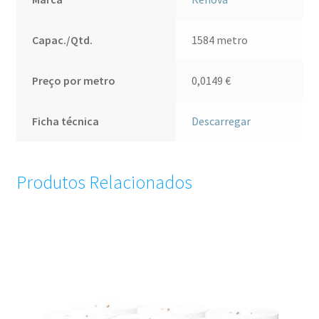
rolos
(pack
4)
Capac./Qtd.
1584 metro
Preço por metro
0,0149
€
Ficha técnica
Descarregar
Produtos Relacionados