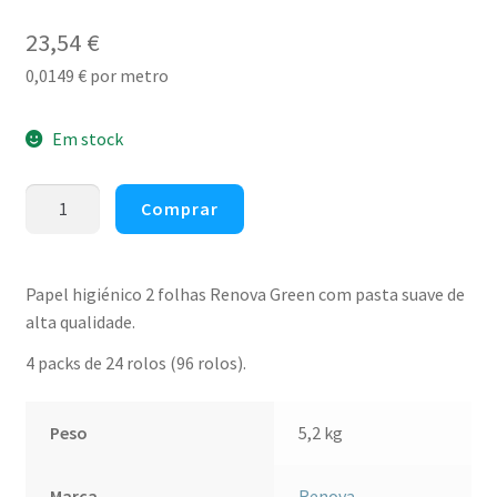
23,54
€
0,0149
€
por metro
Em stock
Quantidade
Comprar
de
Papel
higiénico
Papel higiénico 2 folhas Renova Green com pasta suave de
doméstico
alta qualidade.
16,5mt
4 packs de 24 rolos (96 rolos).
2
folhas
Renova
Peso
5,2 kg
Green
24
Marca
Renova