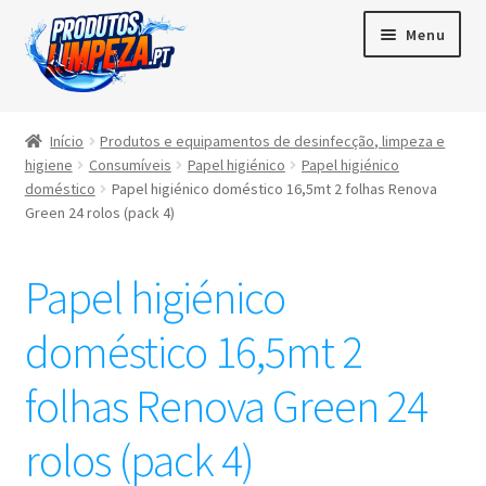
Menu
Início
Início
Produtos e equipamentos de desinfecção, limpeza e
higiene
Consumíveis
Papel higiénico
Papel higiénico
Maximi
Produtos
doméstico
Papel higiénico doméstico 16,5mt 2 folhas Renova
subme
Green 24 rolos (pack 4)
Contactos
Papel higiénico
Área de cliente
doméstico 16,5mt 2
Português
▼
folhas Renova Green 24
rolos (pack 4)