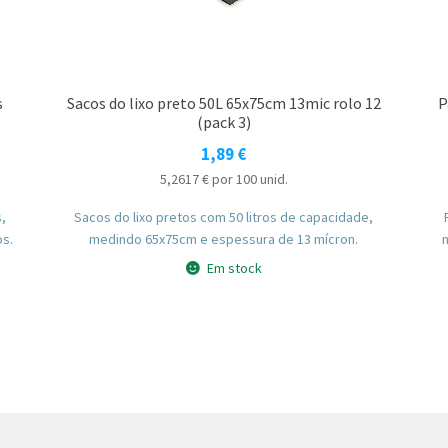
s
Sacos do lixo preto 50L 65x75cm 13mic rolo 12
P
(pack 3)
1,89
€
5,2617
€
por 100 unid.
s,
Sacos do lixo pretos com 50 litros de capacidade,
os.
medindo 65x75cm e espessura de 13 mícron.
Em stock