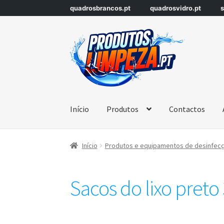
quadrosbrancos.pt
quadrosvidro.pt
s
Início
Produtos
Contactos
Início
Produtos e equipamentos de desinfecçã
Sacos do lixo preto