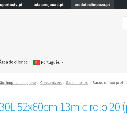
uportestv.pt
telasprojecao.pt
produtoslimpeza.pt
Pe
Pe
po
Área de cliente
Português
▼
o, limpeza e higiene
Consumíveis
Sacos do lixo
Sacos do lixo preto 
 30L 52x60cm 13mic rolo 20 (