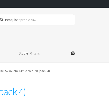
squisar
squisa
r:
0,00
€
0 itens
30L 52x60cm 13mic rolo 20 (pack 4)
pack 4)