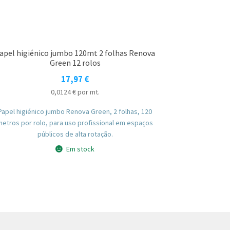
apel higiénico jumbo 120mt 2 folhas Renova
Green 12 rolos
17,97
€
0,0124
€
por mt.
Papel higiénico jumbo Renova Green, 2 folhas, 120
metros por rolo, para uso profissional em espaços
públicos de alta rotação.
Em stock