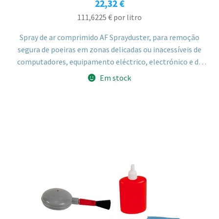
22,32
€
111,6225
€
por litro
Spray de ar comprimido AF Sprayduster, para remoção
segura de poeiras em zonas delicadas ou inacessíveis de
computadores, equipamento eléctrico, electrónico e de
escritório. Amigo do ozono, não inflamável, com tubo
Em stock
extensor para zonas confinadas como teclados e
impressoras. 200ml.