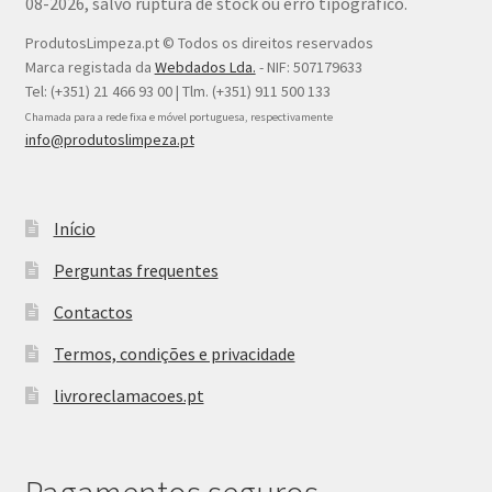
08-2026, salvo ruptura de stock ou erro tipográfico.
ProdutosLimpeza.pt © Todos os direitos reservados
Marca registada da
Webdados Lda.
- NIF: 507179633
Tel: (+351) 21 466 93 00 | Tlm. (+351) 911 500 133
Chamada para a rede fixa e móvel portuguesa, respectivamente
info@produtoslimpeza.pt
Início
Perguntas frequentes
Contactos
Termos, condições e privacidade
livroreclamacoes.pt