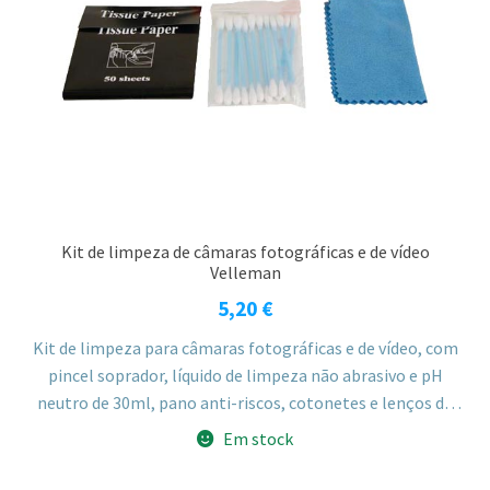
Kit de limpeza de câmaras fotográficas e de vídeo
Velleman
5,20
€
Kit de limpeza para câmaras fotográficas e de vídeo, com
pincel soprador, líquido de limpeza não abrasivo e pH
neutro de 30ml, pano anti-riscos, cotonetes e lenços de
papel, indicado para a limpeza de lentes e outras peças
Em stock
sensíveis.