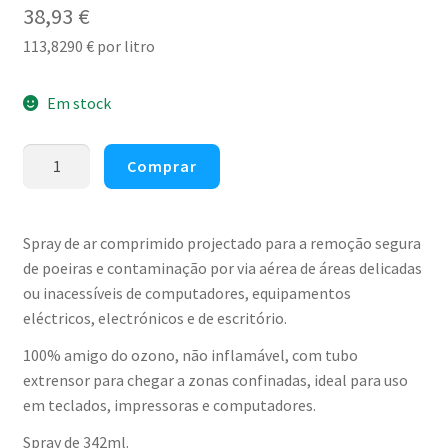
38,93
€
113,8290
€
por litro
Em stock
Quantidade
Comprar
de
Spray
de
Spray de ar comprimido projectado para a remoção segura
ar
de poeiras e contaminação por via aérea de áreas delicadas
comprimido
ou inacessíveis de computadores, equipamentos
para
eléctricos, electrónicos e de escritório.
limpeza
100% amigo do ozono, não inflamável, com tubo
técnica
extrensor para chegar a zonas confinadas, ideal para uso
geral
em teclados, impressoras e computadores.
AF
Sprayduster
Spray de 342ml.