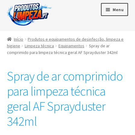
Menu
Início
Início
Produtos e equipamentos de desinfecção, limpeza e
higiene
Limpeza técnica
Equipamentos
Spray de ar
Maximi
Produtos
comprimido para limpeza técnica geral AF Sprayduster 342ml
subme
Contactos
Spray de ar comprimido
Área de cliente
para limpeza técnica
Português
geral AF Sprayduster
▼
342ml