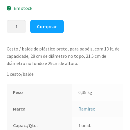
Em stock
Quantidade
Comprar
de
Cesto/balde
de
Cesto / balde de plástico preto, para papéis, com 13 lt. de
plástico
capacidade, 28 cm de diâmetro no topo, 21.5 cm de
para
diâmetro no fundo e 29cm de altura.
papéis
1 cesto/balde
preto
Ramirex
13lt
Peso
0,35 kg
Marca
Ramirex
Capac./Qtd.
1 unid.