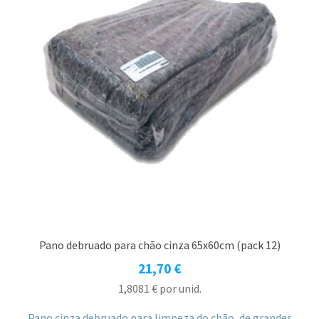
Pano debruado para chão cinza 65x60cm (pack 12)
21,70
€
1,8081
€
por unid.
Pano cinza debruado para limpeza do chão, de grandes