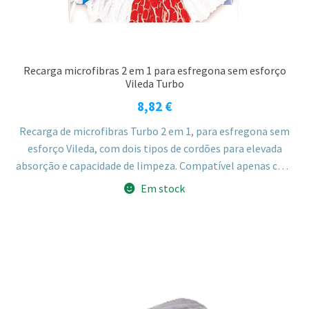
Recarga microfibras 2 em 1 para esfregona sem esforço
Vileda Turbo
8,82
€
Recarga de microfibras Turbo 2 em 1, para esfregona sem
esforço Vileda, com dois tipos de cordões para elevada
absorção e capacidade de limpeza. Compatível apenas com
o balde Vileda Turbo, já que a torção é feita por
Em stock
centrifugação.