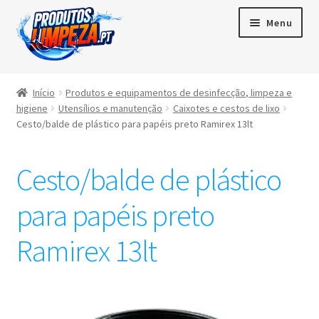
Menu
Início
Início
Produtos e equipamentos de desinfecção, limpeza e
higiene
Utensílios e manutenção
Caixotes e cestos de lixo
Maximi
Produtos
Cesto/balde de plástico para papéis preto Ramirex 13lt
subme
Contactos
Cesto/balde de plástico
Área de cliente
para papéis preto
Português
Ramirex 13lt
▼