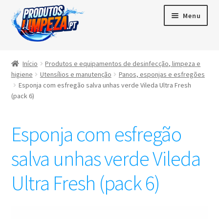
Menu
Início
Início
Produtos e equipamentos de desinfecção, limpeza e
higiene
Utensílios e manutenção
Panos, esponjas e esfregões
Maximi
Produtos
Esponja com esfregão salva unhas verde Vileda Ultra Fresh
subme
(pack 6)
Contactos
Esponja com esfregão
Área de cliente
salva unhas verde Vileda
Português
▼
Ultra Fresh (pack 6)