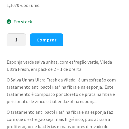
1,1070
€
por unid.
Em stock
Quantidade
Comprar
de
Esponja
com
Esponja verde salva unhas, com esfregão verde, Vileda
esfregão
Ultra Fresh, em pack de 2 + 1 de oferta.
salva
O Salva Unhas Ultra Fresh da Vileda, é um esfregão com
unhas
tratamento anti bactérias* na fibra e na esponja. Este
verde
tratamento é composto por cloreto de prata na fibra e
Vileda
piritionato de zinco e tiabendazol na esponja .
Ultra
Fresh
O tratamento anti bactérias* na fibra e na esponja faz
(pack
com que o esfregão seja mais higiénico, pois atrasa a
6)
proliferação de bactérias e maus odores derivado do