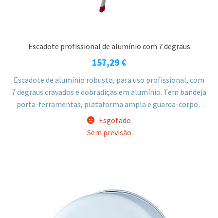
Escadote profissional de alumínio com 7 degraus
157,29
€
Escadote de alumínio robusto, para uso profissional, com
7 degraus cravados e dobradiças em alumínio. Tem bandeja
porta-ferramentas, plataforma ampla e guarda-corpos
para maior segurança em trabalhos em altura. Degraus
Esgotado
com 8,5cm de profundidade e 25cm de distância entre si.
Sem previsão