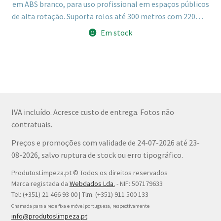
em ABS branco, para uso profissional em espaços públicos
de alta rotação. Suporta rolos até 300 metros com 220mm
de diâmetro máximo.
Em stock
IVA incluído. Acresce custo de entrega. Fotos não
contratuais.
Preços e promoções com validade de 24-07-2026 até 23-
08-2026, salvo ruptura de stock ou erro tipográfico.
ProdutosLimpeza.pt © Todos os direitos reservados
Marca registada da
Webdados Lda.
- NIF: 507179633
Tel: (+351) 21 466 93 00 | Tlm. (+351) 911 500 133
Chamada para a rede fixa e móvel portuguesa, respectivamente
info@produtoslimpeza.pt