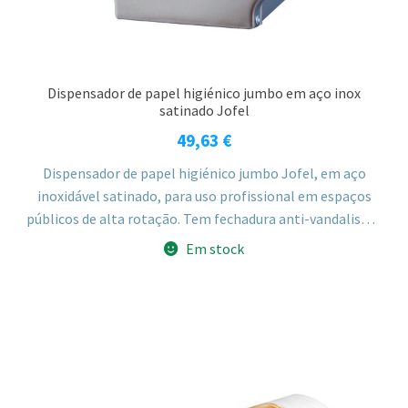
Dispensador de papel higiénico jumbo em aço inox
satinado Jofel
49,63
€
Dispensador de papel higiénico jumbo Jofel, em aço
inoxidável satinado, para uso profissional em espaços
públicos de alta rotação. Tem fechadura anti-vandalismo
com chave, visualizador de carga e suporta rolos até 300
Em stock
metros com 220mm de diâmetro máximo.