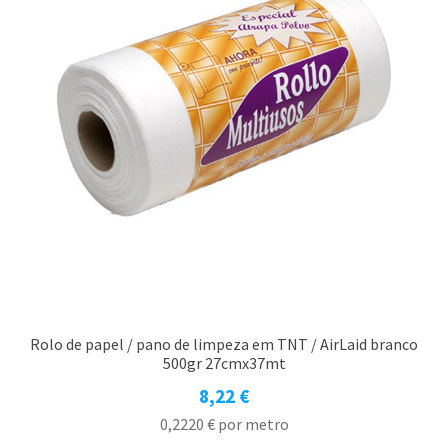
Rolo de papel / pano de limpeza em TNT / AirLaid branco
500gr 27cmx37mt
8,22
€
0,2220
€
por metro