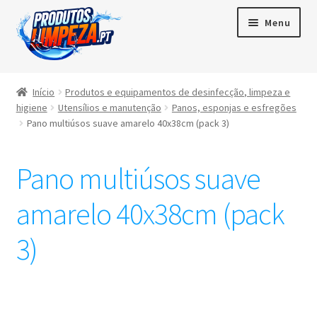
Menu
Início
Início
Produtos e equipamentos de desinfecção, limpeza e
higiene
Utensílios e manutenção
Panos, esponjas e esfregões
Maximi
Produtos
Pano multiúsos suave amarelo 40x38cm (pack 3)
subme
Contactos
Pano multiúsos suave
Área de cliente
amarelo 40x38cm (pack
Português
3)
▼