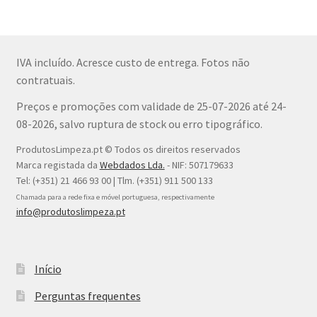
IVA incluído. Acresce custo de entrega. Fotos não
contratuais.
Preços e promoções com validade de 25-07-2026 até 24-
08-2026, salvo ruptura de stock ou erro tipográfico.
ProdutosLimpeza.pt © Todos os direitos reservados
Marca registada da
Webdados Lda.
- NIF: 507179633
Tel: (+351) 21 466 93 00 | Tlm. (+351) 911 500 133
Chamada para a rede fixa e móvel portuguesa, respectivamente
info@produtoslimpeza.pt
Início
Perguntas frequentes