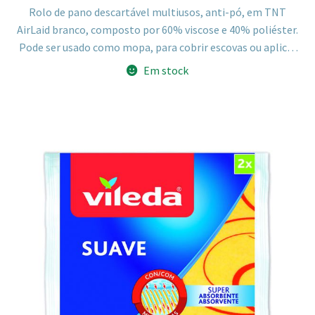
Rolo de pano descartável multiusos, anti-pó, em TNT
AirLaid branco, composto por 60% viscose e 40% poliéster.
Pode ser usado como mopa, para cobrir escovas ou aplicar
produtos líquidos de limpeza.
Em stock