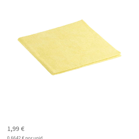
1,99
€
0,6642
€
por unid.