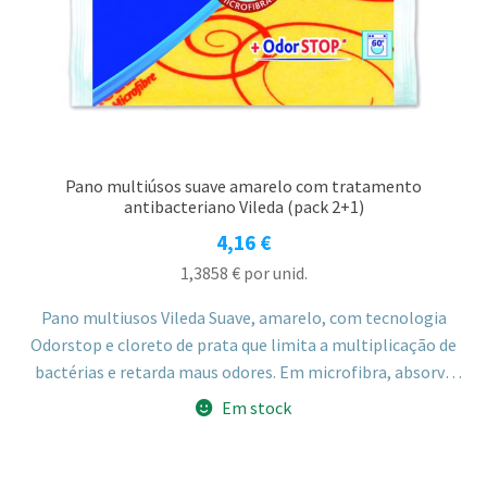
Pano multiúsos suave amarelo com tratamento
antibacteriano Vileda (pack 2+1)
4,16
€
1,3858
€
por unid.
Pano multiusos Vileda Suave, amarelo, com tecnologia
Odorstop e cloreto de prata que limita a multiplicação de
bactérias e retarda maus odores. Em microfibra, absorve
líquidos e retém sujidade e pêlos, podendo também ser
Em stock
usado para polir ou espanar.