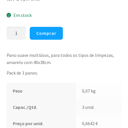
Em stock
Quantidade
Comprar
de
Pano
multiúsos
Pano suave multiúsos, para todos os tipos de limpezas,
suave
amarelo com 40x38cm.
amarelo
Pack de 3 panos.
40x38cm
(pack
3)
Peso
0,07 kg
Capac./Qtd.
3 unid.
Preço por unid.
0,6642
€