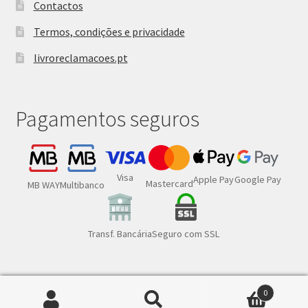
Contactos
Termos, condições e privacidade
livroreclamacoes.pt
Pagamentos seguros
Visa
Google Pay
Apple Pay
Mastercard
MB WAY
Multibanco
Transf. Bancária
Seguro com SSL
0