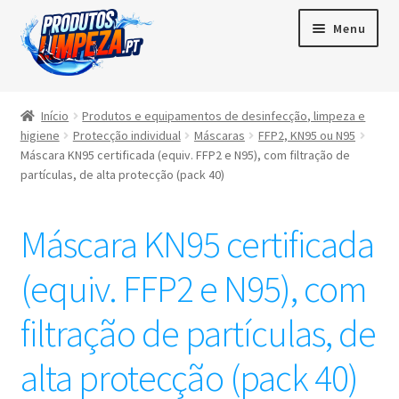
Menu
Início
Início
Produtos e equipamentos de desinfecção, limpeza e
higiene
Protecção individual
Máscaras
FFP2, KN95 ou N95
Maximi
Produtos
Máscara KN95 certificada (equiv. FFP2 e N95), com filtração de
subme
partículas, de alta protecção (pack 40)
Contactos
Máscara KN95 certificada
Área de cliente
(equiv. FFP2 e N95), com
Português
▼
filtração de partículas, de
alta protecção (pack 40)