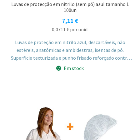
Luvas de protecção em nitrilo (sem pó) azul tamanho L
100un
7,11
€
0,0711
€
por unid.
Luvas de proteção em nitrilo azul, descartáveis, não
estéreis, anatómicas e ambidestras, isentas de pó.
Superfície texturizada e punho frisado reforçado contra
rasgões, tamanho L.
Em stock