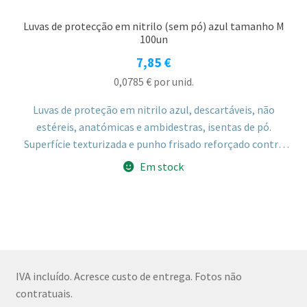
Luvas de protecção em nitrilo (sem pó) azul tamanho M
100un
7,85
€
0,0785
€
por unid.
Luvas de proteção em nitrilo azul, descartáveis, não
estéreis, anatómicas e ambidestras, isentas de pó.
Superfície texturizada e punho frisado reforçado contra
rasgões, tamanho M.
Em stock
IVA incluído. Acresce custo de entrega. Fotos não
contratuais.