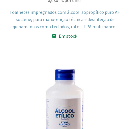
0,0804
€
por unid.
Toalhetes impregnados com álcool isopropílico puro AF
Isoclene, para manutenção técnica e desinfeção de
equipamentos como teclados, ratos, TPA multibanco e
outros equipamentos eletrónicos, sem deixar resíduos.
Em stock