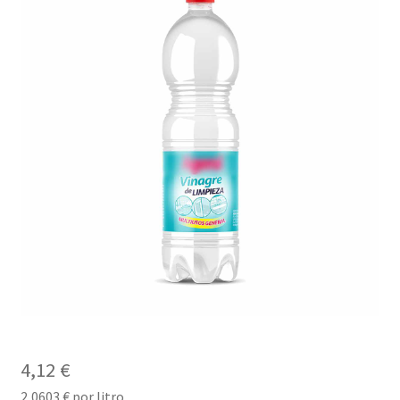
4,12
€
2,0603
€
por litro