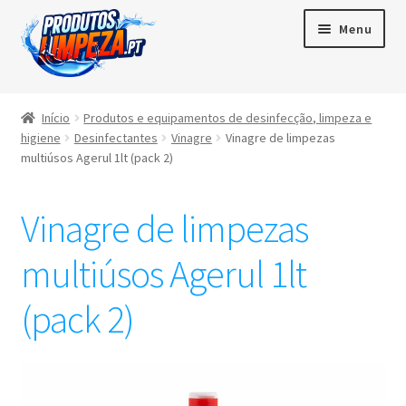
Menu
Início
Início
Produtos e equipamentos de desinfecção, limpeza e
higiene
Desinfectantes
Vinagre
Vinagre de limpezas
Maximi
Produtos
multiúsos Agerul 1lt (pack 2)
subme
Contactos
Vinagre de limpezas
Área de cliente
multiúsos Agerul 1lt
Português
(pack 2)
▼