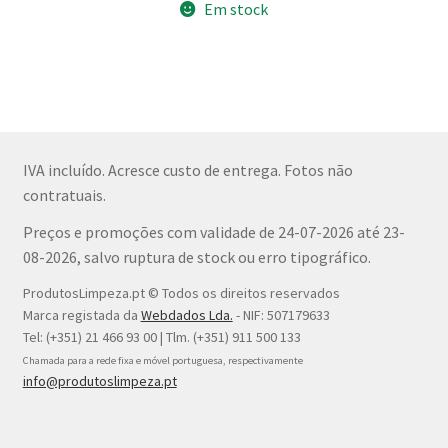
atleta e preparação da pele antes de intervenções
Em stock
cirúrgicas.
IVA incluído. Acresce custo de entrega. Fotos não
contratuais.
Preços e promoções com validade de 24-07-2026 até 23-
08-2026, salvo ruptura de stock ou erro tipográfico.
ProdutosLimpeza.pt © Todos os direitos reservados
Marca registada da
Webdados Lda.
- NIF: 507179633
Tel: (+351) 21 466 93 00 | Tlm. (+351) 911 500 133
Chamada para a rede fixa e móvel portuguesa, respectivamente
info@produtoslimpeza.pt