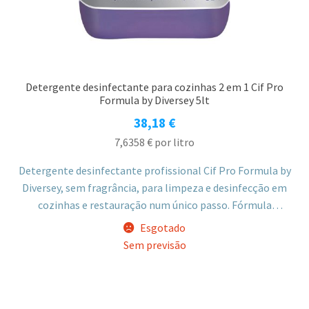
Detergente desinfectante para cozinhas 2 em 1 Cif Pro
Formula by Diversey 5lt
38,18
€
7,6358
€
por litro
Detergente desinfectante profissional Cif Pro Formula by
Diversey, sem fragrância, para limpeza e desinfecção em
cozinhas e restauração num único passo. Fórmula
concentrada eficaz contra diversos microrganismos,
Esgotado
indicada para pavimentos, bancadas, tábuas de corte e
Sem previsão
fornos com gordura.