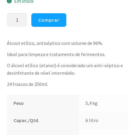
Em stock
Quantidade
Comprar
de
Álcool
Etílico
Álcool etílico, antiséptico com volume de 96%.
96%
Ideal para limpeza e tratamento de ferimentos.
250ml
(pack
O álcool etílico (etanol) é considerado um anti-séptico e
24)
desinfetante de nível intermédio.
24 frascos de 250ml.
Peso
5,4 kg
Capac./Qtd.
6 litro