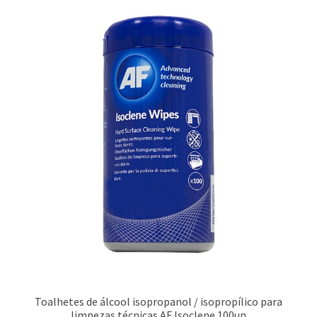
Toalhetes de álcool isopropanol / isopropílico para
limpezas técnicas AF Isoclene 100un