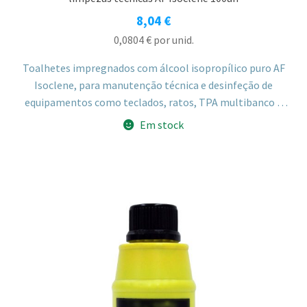
8,04
€
0,0804
€
por unid.
Toalhetes impregnados com álcool isopropílico puro AF
Isoclene, para manutenção técnica e desinfeção de
equipamentos como teclados, ratos, TPA multibanco e
outros equipamentos eletrónicos, sem deixar resíduos.
Em stock