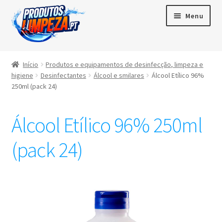
Menu
Início
Início
Produtos e equipamentos de desinfecção, limpeza e
higiene
Desinfectantes
Álcool e smilares
Álcool Etílico 96%
Maximi
Produtos
250ml (pack 24)
subme
Contactos
Álcool Etílico 96% 250ml
Área de cliente
(pack 24)
Português
▼