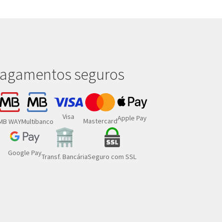
agamentos seguros
Visa
Apple Pay
Mastercard
MB WAY
Multibanco
Google Pay
Transf. Bancária
Seguro com SSL