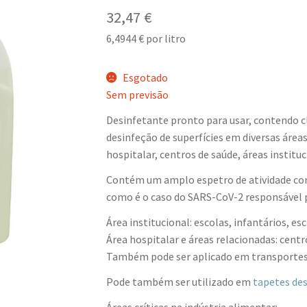
32,47
€
6,4944
€
por litro
Esgotado
Sem previsão
Desinfetante pronto para usar, contendo 
desinfeção de superfícies em diversas áreas
hospitalar, centros de saúde, áreas institu
Contém um amplo espetro de atividade contr
como é o caso do SARS-CoV-2 responsável 
Área institucional: escolas, infantários, escr
Área hospitalar e áreas relacionadas: centr
Também pode ser aplicado em transportes pú
Pode também ser utilizado em
tapetes des
Áreas críticas na indústria alimentar: