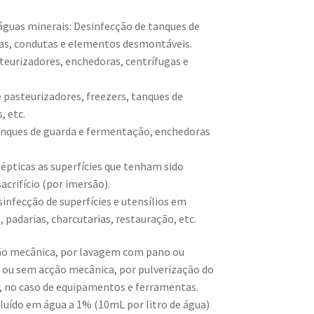
 águas minerais: Desinfecção de tanques de
as, condutas e elementos desmontáveis.
steurizadores, enchedoras, centrífugas e
e pasteurizadores, freezers, tanques de
, etc.
tanques de guarda e fermentação, enchedoras
sépticas as superfícies que tenham sido
acrifício (por imersão).
nfecção de superfícies e utensílios em
, padarias, charcutarias, restauração, etc.
ão mecânica, por lavagem com pano ou
, ou sem acção mecânica, por pulverização do
o, no caso de equipamentos e ferramentas.
iluído em água a 1% (10mL por litro de água)