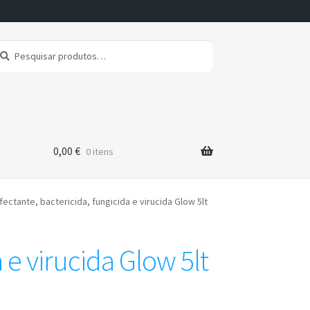
squisar
squisa
r:
0,00
€
0 itens
ectante, bactericida, fungicida e virucida Glow 5lt
 e virucida Glow 5lt