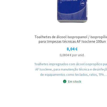
Toalhetes de álcool isopropanol / isopropíli
para limpezas técnicas AF Isoclene 100un
8,04
€
0,0804
€
por unid.
Toalhetes impregnados com álcool isopropílico pu
AF Isoclene, para manutenção técnica e desinfeç
de equipamentos como teclados, ratos, TPA
multibanco e outros equipamentos eletrónicos, s
Em stock
deixar resíduos.