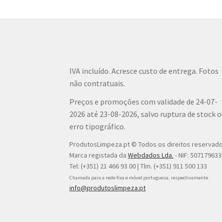
IVA incluído. Acresce custo de entrega. Fotos
não contratuais.
Preços e promoções com validade de 24-07-
2026 até 23-08-2026, salvo ruptura de stock 
erro tipográfico.
ProdutosLimpeza.pt © Todos os direitos reservad
Marca registada da
Webdados Lda.
- NIF: 507179633
Tel: (+351) 21 466 93 00 | Tlm. (+351) 911 500 133
Chamada para a rede fixa e móvel portuguesa, respectivamente
info@produtoslimpeza.pt