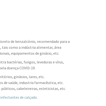
cloreto de benzalcónio, recomendado para a
, tais como a indústria alimentar, área
cionais, equipamentos de ginásio, etc.
a bactérias, fungos, leveduras e vírus,
pela doença COVID-19.
itórios, ginásios, lares, etc.
os de saúde, industria farmacêutica, etc.
blicos, cabeleireiras, esteticistas, etc.
infectantes de calçado
.