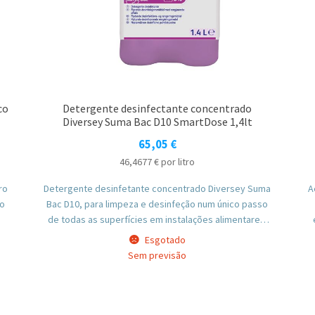
co
Detergente desinfectante concentrado
Diversey Suma Bac D10 SmartDose 1,4lt
65,05
€
46,4677
€
por litro
ro
Detergente desinfetante concentrado Diversey Suma
A
ão
Bac D10, para limpeza e desinfeção num único passo
de todas as superfícies em instalações alimentares.
em
Combina agentes QAC e sequestrantes eficazes
Esgotado
contra uma vasta gama de microrganismos em água
Sem previsão
de qualquer dureza.