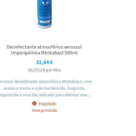
Desinfectante atmosférico aerossol
Imporquímica Mentabact 500ml
31,64
€
63,2712
€
por litro
erossol desinfetante atmosférico Mentabact, com
aroma a menta e ação bactericida, fungicida,
esporicida e virucida, indicado para eliminar maus
odores em salas de reuniões, hotéis, sanitários,
Esgotado
vestiários e outros espaços coletivos.
Sem previsão