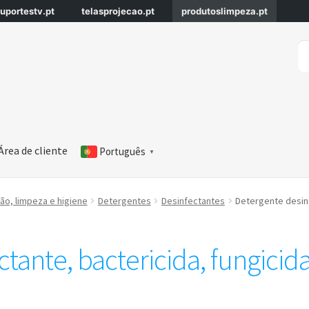
uportestv.pt
telasprojecao.pt
produtoslimpeza.pt
Pe
Pe
po
Área de cliente
Português
▼
o, limpeza e higiene
Detergentes
Desinfectantes
Detergente desinf
tante, bactericida, fungicida