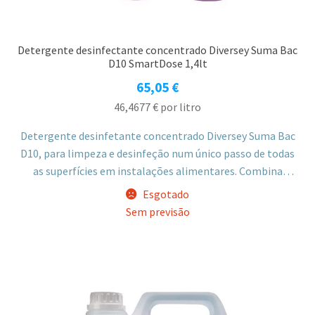
Detergente desinfectante concentrado Diversey Suma Bac
D10 SmartDose 1,4lt
65,05
€
46,4677
€
por litro
Detergente desinfetante concentrado Diversey Suma Bac
D10, para limpeza e desinfeção num único passo de todas
as superfícies em instalações alimentares. Combina
agentes QAC e sequestrantes eficazes contra uma vasta
Esgotado
gama de microrganismos em água de qualquer dureza.
Sem previsão