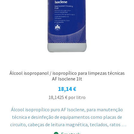
Álcool isopropanol / isopropílico para limpezas técnicas
AF Isoclene 1lt
18,14
€
18,1425
€
por litro
Álcool isopropílico puro AF Isoclene, para manutenção
técnica e desinfeção de equipamentos como placas de
circuito, cabeças de leitura magnética, teclados, ratos e
TPA multibanco, sem deixar resíduos.