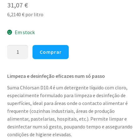
31,07
€
6,2140
€
por litro
Em stock
Quantidade
Comprar
de
Detergente
desinfectante
Limpeza e desinfeção eficazes num só passo
clorado
Suma Chlorsan D10.4 é um detergente líquido com cloro,
Diversey
especialmente formulado para limpeza e desinfeção de
Suma
superfícies, ideal para áreas onde o contacto alimentar é
Chlorsan
frequente (cozinhas industriais, áreas de produção
D10.4
alimentar, pastelarias, hospitais, etc.). Permite limpar e
5lt
desinfectar num só gesto, poupando tempo e assegurando
condições de higiene elevadas.