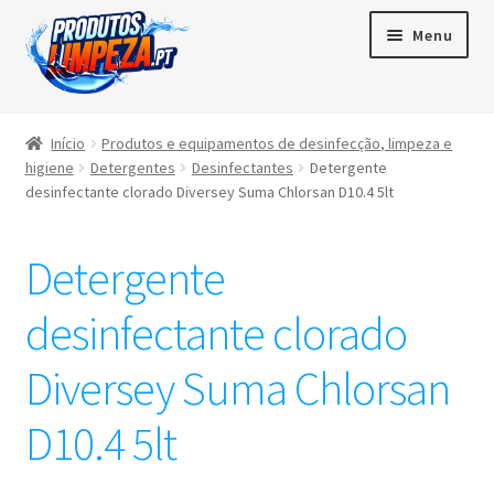
Menu
Início
Início
Produtos e equipamentos de desinfecção, limpeza e
higiene
Detergentes
Desinfectantes
Detergente
Maximi
Produtos
desinfectante clorado Diversey Suma Chlorsan D10.4 5lt
subme
Contactos
Detergente
Área de cliente
desinfectante clorado
Português
Diversey Suma Chlorsan
▼
D10.4 5lt