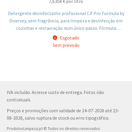
7,6358
€
por litro
Detergente desinfectante profissional Cif Pro Formula by
Diversey, sem fragrância, para limpeza e desinfecção em
cozinhas e restauração num único passo. Fórmula
concentrada eficaz contra diversos microrganismos,
Esgotado
indicada para pavimentos, bancadas, tábuas de corte e
Sem previsão
fornos com gordura.
IVA incluído. Acresce custo de entrega. Fotos não
contratuais.
Preços e promoções com validade de 24-07-2026 até 23-
08-2026, salvo ruptura de stock ou erro tipográfico.
ProdutosLimpeza.pt © Todos os direitos reservados