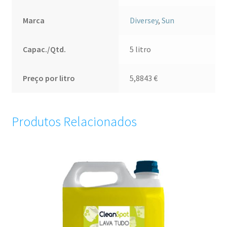
Formula
5lt
Marca
Diversey
,
Sun
Capac./Qtd.
5 litro
Preço por litro
5,8843
€
Produtos Relacionados