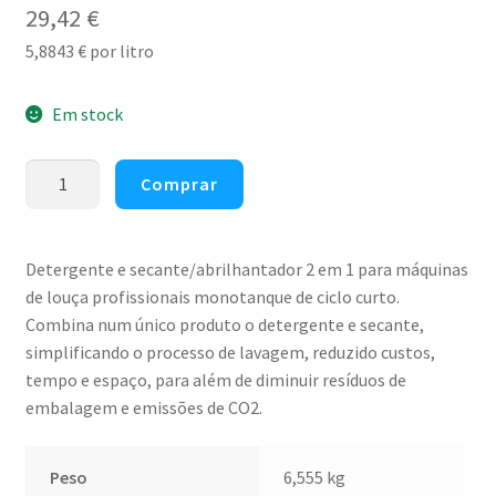
29,42
€
5,8843
€
por litro
Em stock
Quantidade
Comprar
de
Detergente,
Secante
Detergente e secante/abrilhantador 2 em 1 para máquinas
e
de louça profissionais monotanque de ciclo curto.
Abrilhantador
Combina num único produto o detergente e secante,
para
simplificando o processo de lavagem, reduzido custos,
máquina
tempo e espaço, para além de diminuir resíduos de
de
embalagem e emissões de CO2.
loiça
Sun
Pro
Peso
6,555 kg