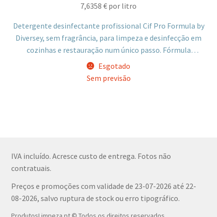
7,6358
€
por litro
Detergente desinfectante profissional Cif Pro Formula by
Diversey, sem fragrância, para limpeza e desinfecção em
cozinhas e restauração num único passo. Fórmula
concentrada eficaz contra diversos microrganismos,
Esgotado
indicada para pavimentos, bancadas, tábuas de corte e
Sem previsão
fornos com gordura.
IVA incluído. Acresce custo de entrega. Fotos não
contratuais.
Preços e promoções com validade de 23-07-2026 até 22-
08-2026, salvo ruptura de stock ou erro tipográfico.
ProdutosLimpeza.pt © Todos os direitos reservados