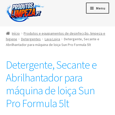
Menu
Início
Início
Produtos e equipamentos de desinfecção, limpeza e
higiene
Detergentes
Lava Loiça
Detergente, Secante e
Maximi
Produtos
Abrilhantador para máquina de loiça Sun Pro Formula 5lt
subme
Contactos
Detergente, Secante e
Área de cliente
Abrilhantador para
Português
máquina de loiça Sun
▼
Pro Formula 5lt