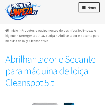
Menu
Início
Início
Produtos e equipamentos de desinfecção, limpeza e
higiene
Detergentes
Lava Loiça
Abrilhantador e Secante para
Maximi
Produtos
máquina de loiça Cleanspot 5lt
subme
Contactos
Abrilhantador e Secante
Área de cliente
para máquina de loiça
Português
Cleanspot 5lt
▼