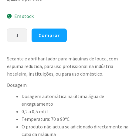
Em stock
Quantidade
Comprar
de
Abrilhantador
e
Secante e abrilhantador para máquinas de louça, com
Secante
espuma reduzida, para uso profissional na indústria
para
hoteleira, instituições, ou para uso doméstico.
máquina
Dosagem:
de
loiça
Dosagem automática na última água de
Cleanspot
enxaguamento
5lt
0,2 a 0,5 ml/l
Temperatura: 70 a 90ºC
O produto não actua se adicionado directamente na
cuba da máquina