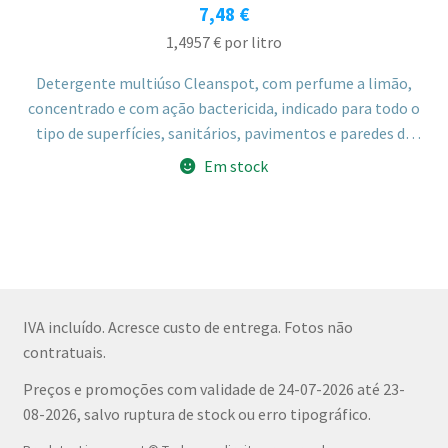
7,48
€
1,4957
€
por litro
Detergente multiúso Cleanspot, com perfume a limão,
concentrado e com ação bactericida, indicado para todo o
tipo de superfícies, sanitários, pavimentos e paredes de
azulejo. Adequado para uso profissional e doméstico.
Em stock
IVA incluído. Acresce custo de entrega. Fotos não
contratuais.
Preços e promoções com validade de 24-07-2026 até 23-
08-2026, salvo ruptura de stock ou erro tipográfico.