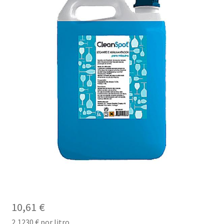
10,61
€
2,1230
€
por litro