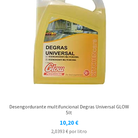
Desengordurante multifuncional Degras Universal GLOW
5lt
10,20
€
2,0393
€
por litro