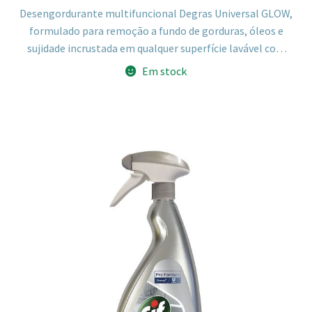
Desengordurante multifuncional Degras Universal GLOW,
formulado para remoção a fundo de gorduras, óleos e
sujidade incrustada em qualquer superfície lavável com
água. Fórmula à base de tensioativos não iónicos que
Em stock
dissolve a sujidade e evita a sua reposição, deixando as
superfícies limpas e brilhantes.