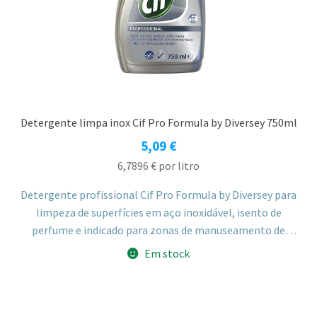
Detergente limpa inox Cif Pro Formula by Diversey 750ml
5,09
€
6,7896
€
por litro
Detergente profissional Cif Pro Formula by Diversey para
limpeza de superfícies em aço inoxidável, isento de
perfume e indicado para zonas de manuseamento de
alimentos como bancadas, frigoríficos e expositores.
Em stock
Remove sujidade, manchas e marcas de dedos, deixando um
acabamento brilhante.