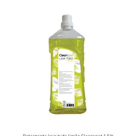
Detergente lava tudo limão Cleanspot 1,5lt