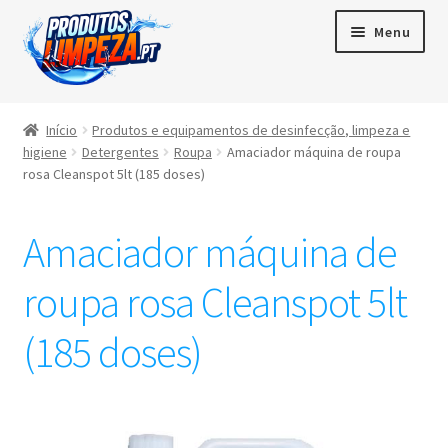
Menu
Início
Início
Produtos e equipamentos de desinfecção, limpeza e
higiene
Detergentes
Roupa
Amaciador máquina de roupa
Maximi
Produtos
rosa Cleanspot 5lt (185 doses)
subme
Contactos
Amaciador máquina de
Área de cliente
roupa rosa Cleanspot 5lt
Português
(185 doses)
▼