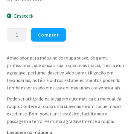
Em stock
Quantidade
Comprar
de
Amaciador
máquina
Amaciador para máquina de roupa suave, de gama
de
profissional, que deixa a sua roupa mais macia, fresca e um
roupa
agradável perfume, desenvolvido para utilização em
rosa
lavandarias, hotéis e outros estabelecimentos podendo
Cleanspot
também ser usado em casa em máquinas convencionais.
5lt
Pode ser utilizado na lavagem automática ou manual da
(185
roupa. Confere à roupa uma suavidade e um toque macio
doses)
excelente. Bom poder anti-estático, facilitando a
passagem a ferro. Perfuma agradavelmente a roupa.
Lavagem na máquina: