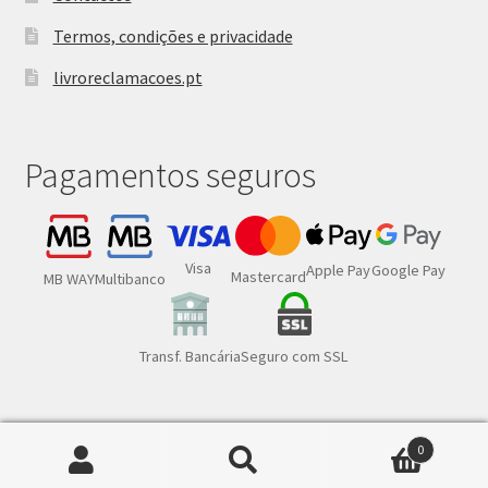
Termos, condições e privacidade
livroreclamacoes.pt
Pagamentos seguros
Visa
Google Pay
Apple Pay
Mastercard
MB WAY
Multibanco
Transf. Bancária
Seguro com SSL
0
Pesquisar
Pesquisa