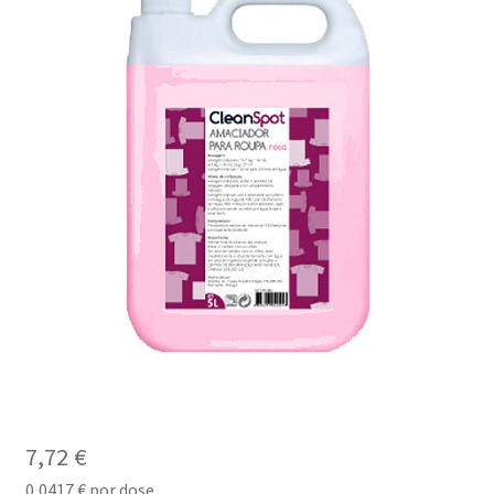
7,72
€
0,0417
€
por dose