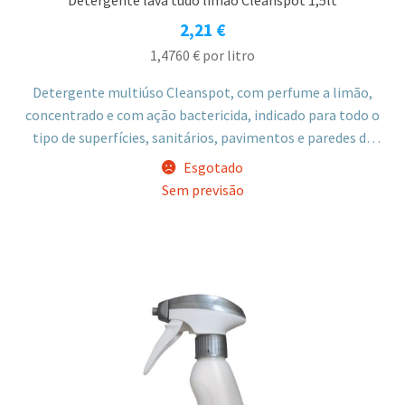
2,21
€
1,4760
€
por litro
Detergente multiúso Cleanspot, com perfume a limão,
concentrado e com ação bactericida, indicado para todo o
tipo de superfícies, sanitários, pavimentos e paredes de
azulejo. Adequado para uso profissional e doméstico.
Esgotado
Sem previsão