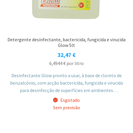
Detergente desinfectante, bactericida, fungicida e virucida
Glow 5lt
32,47
€
6,4944
€
por litro
Desinfectante Glow pronto a usar, à base de cloreto de
benzalcónio, com acção bactericida, fungicida e virucida
para desinfecção de superfícies em ambientes
profissionais como indústria alimentar, hotelaria, saúde e
Esgotado
áreas institucionais. Aplicação por pulverização, imersão
Sem previsão
ou pano humedecido, consoante a diluição.