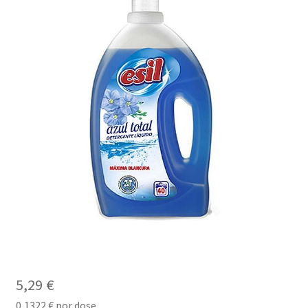
5,29
€
0,1322
€
por dose