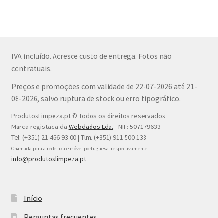
IVA incluído. Acresce custo de entrega. Fotos não
contratuais.
Preços e promoções com validade de 22-07-2026 até 21-
08-2026, salvo ruptura de stock ou erro tipográfico.
ProdutosLimpeza.pt © Todos os direitos reservados
Marca registada da
Webdados Lda.
- NIF: 507179633
Tel: (+351) 21 466 93 00 | Tlm. (+351) 911 500 133
Chamada para a rede fixa e móvel portuguesa, respectivamente
info@produtoslimpeza.pt
Início
Perguntas frequentes