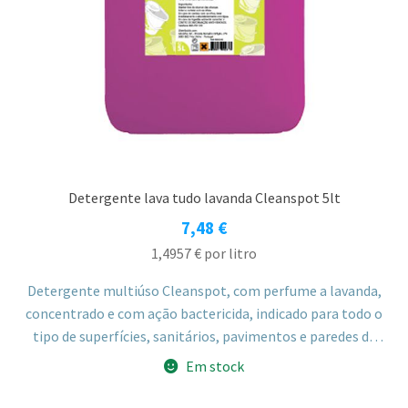
Detergente lava tudo lavanda Cleanspot 5lt
7,48
€
1,4957
€
por litro
Detergente multiúso Cleanspot, com perfume a lavanda,
concentrado e com ação bactericida, indicado para todo o
tipo de superfícies, sanitários, pavimentos e paredes de
azulejo. Adequado para uso profissional e doméstico.
Em stock