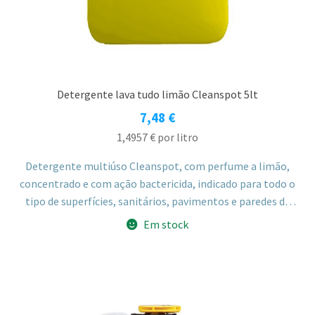
Detergente lava tudo limão Cleanspot 5lt
7,48
€
1,4957
€
por litro
Detergente multiúso Cleanspot, com perfume a limão,
concentrado e com ação bactericida, indicado para todo o
tipo de superfícies, sanitários, pavimentos e paredes de
azulejo. Adequado para uso profissional e doméstico.
Em stock