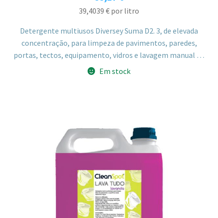
39,4039
€
por litro
Detergente multiusos Diversey Suma D2. 3, de elevada
concentração, para limpeza de pavimentos, paredes,
portas, tectos, equipamento, vidros e lavagem manual de
loiça em cozinhas e instalações alimentares. Combina
Em stock
tensioactivos catiónicos e não iónicos eficazes contra
gordura e alimentos ressequidos, em embalagem
SmartDose para doseamento fácil e seguro.