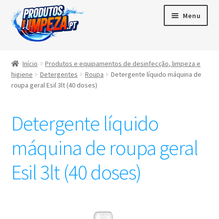
Menu
Início
Início
Produtos e equipamentos de desinfecção, limpeza e
higiene
Detergentes
Roupa
Detergente líquido máquina de
Maximi
Produtos
roupa geral Esil 3lt (40 doses)
subme
Contactos
Detergente líquido
Área de cliente
máquina de roupa geral
Português
Esil 3lt (40 doses)
▼