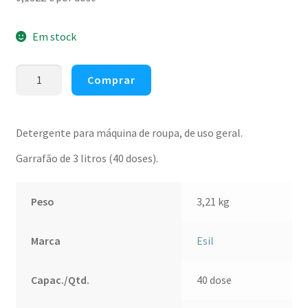
Em stock
Quantidade
Comprar
de
Detergente
líquido
Detergente para máquina de roupa, de uso geral.
máquina
Garrafão de 3 litros (40 doses).
de
roupa
geral
Peso
3,21 kg
Esil
3lt
Marca
Esil
(40
doses)
Capac./Qtd.
40 dose