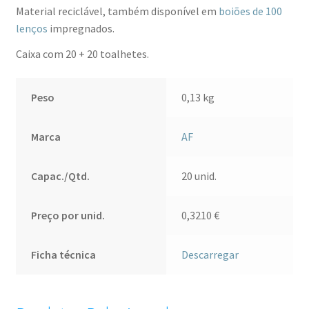
20
Material reciclável, também disponível em
boiões de 100
lenços
lenços
impregnados.
impregnados
Caixa com 20 + 20 toalhetes.
+
20
secos
Peso
0,13 kg
Marca
AF
Capac./Qtd.
20 unid.
Preço por unid.
0,3210
€
Ficha técnica
Descarregar