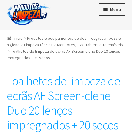
Menu
Início
Início
Produtos e equipamentos de desinfecção, limpeza e
higiene
Limpeza técnica
Monitores, TVs, Tablets e Telemóveis
Maximi
Produtos
Toalhetes de limpeza de ecrãs AF Screen-clene Duo 20 lenços
subme
impregnados + 20 secos
Contactos
Toalhetes de limpeza de
Área de cliente
ecrãs AF Screen-clene
Português
▼
Duo 20 lenços
impregnados + 20 secos