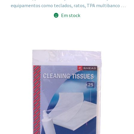
equipamentos como teclados, ratos, TPA multibanco e
outros equipamentos eletrónicos, sem deixar resíduos.
Em stock