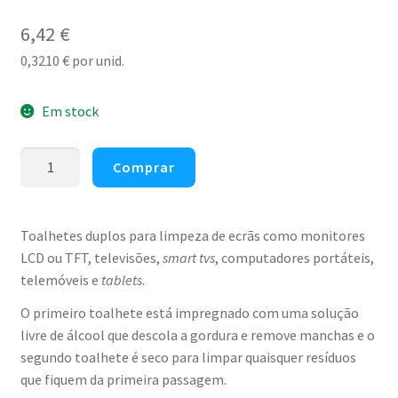
6,42
€
0,3210
€
por unid.
Em stock
Quantidade
Comprar
de
Toalhetes
de
Toalhetes duplos para limpeza de ecrãs como monitores
limpeza
LCD ou TFT, televisões,
smart tvs
, computadores portáteis,
de
telemóveis e
tablets
.
ecrãs
O primeiro toalhete está impregnado com uma solução
AF
livre de álcool que descola a gordura e remove manchas e o
Screen-
segundo toalhete é seco para limpar quaisquer resíduos
clene
que fiquem da primeira passagem.
Duo