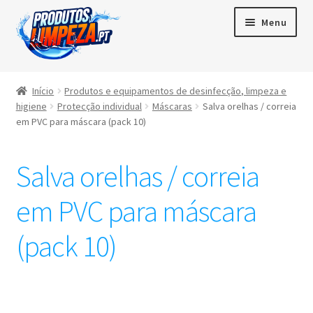
Menu
Início
Início
Produtos e equipamentos de desinfecção, limpeza e
higiene
Protecção individual
Máscaras
Salva orelhas / correia
Maximi
Produtos
em PVC para máscara (pack 10)
subme
Contactos
Salva orelhas / correia
Área de cliente
em PVC para máscara
Português
(pack 10)
▼