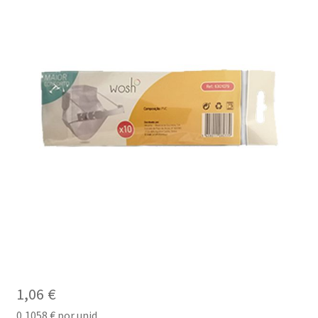
1,06
€
0,1058
€
por unid.