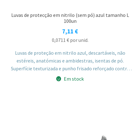
Luvas de protecção em nitrilo (sem pó) azul tamanho L
100un
7,11
€
0,0711
€
por unid.
Luvas de proteção em nitrilo azul, descartáveis, não
estéreis, anatómicas e ambidestras, isentas de pó.
Superfície texturizada e punho frisado reforçado contra
rasgões, tamanho L.
Em stock