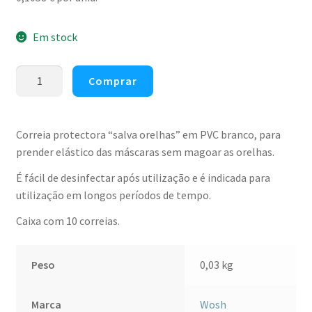
Em stock
Quantidade
Comprar
de
Salva
orelhas
Correia protectora “salva orelhas” em PVC branco, para
/
prender elástico das máscaras sem magoar as orelhas.
correia
É fácil de desinfectar após utilização e é indicada para
em
utilização em longos períodos de tempo.
PVC
para
Caixa com 10 correias.
máscara
(pack
10)
Peso
0,03 kg
Marca
Wosh