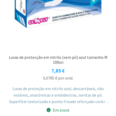
Luvas de protecção em nitrilo (sem pó) azul tamanho M
100un
7,85
€
0,0785
€
por unid.
Luvas de proteção em nitrilo azul, descartáveis, não
estéreis, anatómicas e ambidestras, isentas de pó.
Superfície texturizada e punho frisado reforçado contra
rasgões, tamanho M.
Em stock