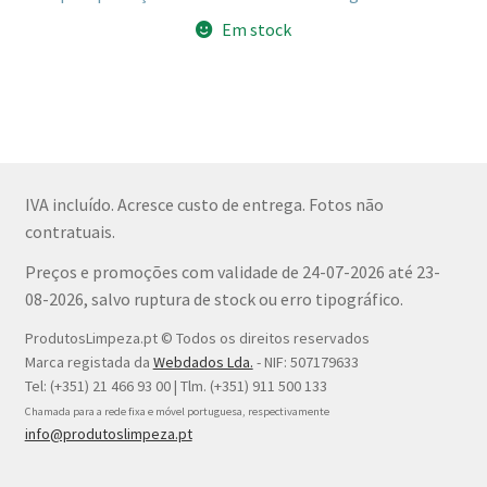
Em stock
IVA incluído. Acresce custo de entrega. Fotos não
contratuais.
Preços e promoções com validade de 24-07-2026 até 23-
08-2026, salvo ruptura de stock ou erro tipográfico.
ProdutosLimpeza.pt © Todos os direitos reservados
Marca registada da
Webdados Lda.
- NIF: 507179633
Tel: (+351) 21 466 93 00 | Tlm. (+351) 911 500 133
Chamada para a rede fixa e móvel portuguesa, respectivamente
info@produtoslimpeza.pt